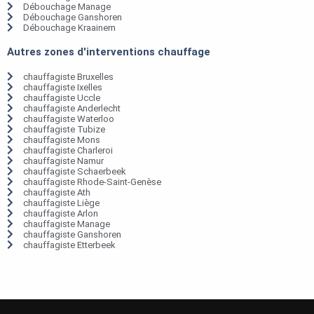
Débouchage Manage
Débouchage Ganshoren
Débouchage Kraainem
Autres zones d'interventions chauffage
chauffagiste Bruxelles
chauffagiste Ixelles
chauffagiste Uccle
chauffagiste Anderlecht
chauffagiste Waterloo
chauffagiste Tubize
chauffagiste Mons
chauffagiste Charleroi
chauffagiste Namur
chauffagiste Schaerbeek
chauffagiste Rhode-Saint-Genèse
chauffagiste Ath
chauffagiste Liège
chauffagiste Arlon
chauffagiste Manage
chauffagiste Ganshoren
chauffagiste Etterbeek