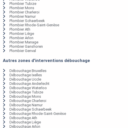
Plombier Tubize
Plombier Mons
Plombier Charleroi
Plombier Namur
Plombier Schaerbeek
Plombier Rhode-Saint-Genèse
Plombier Ath
Plombier Liège
Plombier Arlon
Plombier Manage
Plombier Ganshoren
Plombier Genval
Autres zones d'interventions débouchage
Débouchage Bruxelles
Débouchage Ixelles
Débouchage Uccle
Débouchage Anderlecht
Débouchage Waterloo
Débouchage Tubize
Débouchage Mons
Débouchage Charleroi
Débouchage Namur
Débouchage Schaerbeek
Débouchage Rhode-Saint-Genèse
Débouchage Ath
Débouchage Liège
Débouchage Arlon