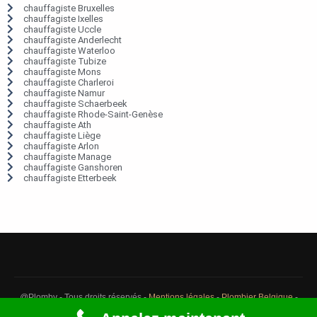
chauffagiste Bruxelles
chauffagiste Ixelles
chauffagiste Uccle
chauffagiste Anderlecht
chauffagiste Waterloo
chauffagiste Tubize
chauffagiste Mons
chauffagiste Charleroi
chauffagiste Namur
chauffagiste Schaerbeek
chauffagiste Rhode-Saint-Genèse
chauffagiste Ath
chauffagiste Liège
chauffagiste Arlon
chauffagiste Manage
chauffagiste Ganshoren
chauffagiste Etterbeek
@Plomby - Tous droits réservés -
Mentions légales
-
Plombier Belgique
-
Débouchage Belgique
-
Détection fuite eau Belgique