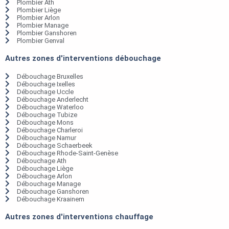
Plombier Ath
Plombier Liège
Plombier Arlon
Plombier Manage
Plombier Ganshoren
Plombier Genval
Autres zones d'interventions débouchage
Débouchage Bruxelles
Débouchage Ixelles
Débouchage Uccle
Débouchage Anderlecht
Débouchage Waterloo
Débouchage Tubize
Débouchage Mons
Débouchage Charleroi
Débouchage Namur
Débouchage Schaerbeek
Débouchage Rhode-Saint-Genèse
Débouchage Ath
Débouchage Liège
Débouchage Arlon
Débouchage Manage
Débouchage Ganshoren
Débouchage Kraainem
Autres zones d'interventions chauffage