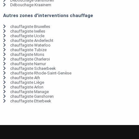
Débouchage Ganshoren
Débouchage Kraainem
Autres zones d'interventions chauffage
chauffagiste Bruxelles
chauffagiste Ixelles
chauffagiste Uccle
chauffagiste Anderlecht
chauffagiste Waterloo
chauffagiste Tubize
chauffagiste Mons
chauffagiste Charleroi
chauffagiste Namur
chauffagiste Schaerbeek
chauffagiste Rhode-Saint-Genèse
chauffagiste Ath
chauffagiste Liège
chauffagiste Arlon
chauffagiste Manage
chauffagiste Ganshoren
chauffagiste Etterbeek