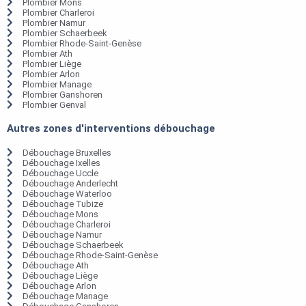
Plombier Mons
Plombier Charleroi
Plombier Namur
Plombier Schaerbeek
Plombier Rhode-Saint-Genèse
Plombier Ath
Plombier Liège
Plombier Arlon
Plombier Manage
Plombier Ganshoren
Plombier Genval
Autres zones d'interventions débouchage
Débouchage Bruxelles
Débouchage Ixelles
Débouchage Uccle
Débouchage Anderlecht
Débouchage Waterloo
Débouchage Tubize
Débouchage Mons
Débouchage Charleroi
Débouchage Namur
Débouchage Schaerbeek
Débouchage Rhode-Saint-Genèse
Débouchage Ath
Débouchage Liège
Débouchage Arlon
Débouchage Manage