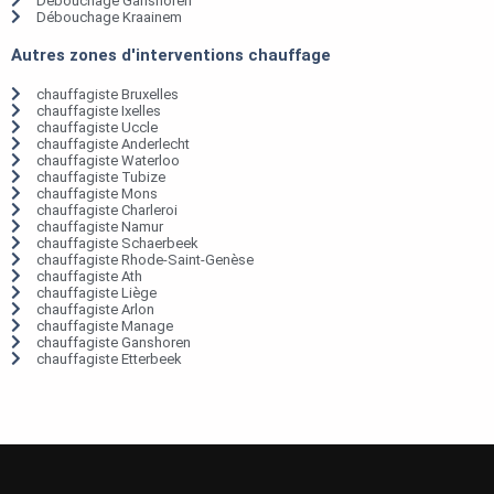
Débouchage Ganshoren
Débouchage Kraainem
Autres zones d'interventions chauffage
chauffagiste Bruxelles
chauffagiste Ixelles
chauffagiste Uccle
chauffagiste Anderlecht
chauffagiste Waterloo
chauffagiste Tubize
chauffagiste Mons
chauffagiste Charleroi
chauffagiste Namur
chauffagiste Schaerbeek
chauffagiste Rhode-Saint-Genèse
chauffagiste Ath
chauffagiste Liège
chauffagiste Arlon
chauffagiste Manage
chauffagiste Ganshoren
chauffagiste Etterbeek