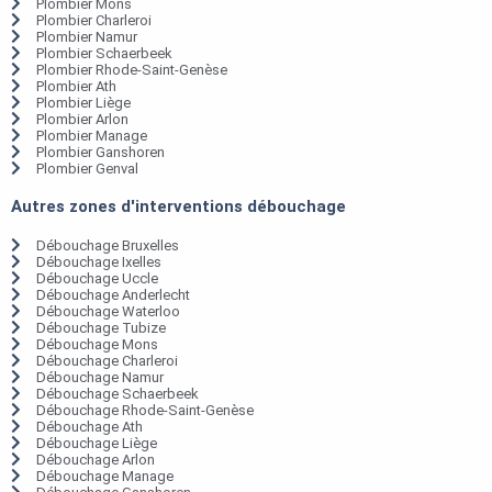
Plombier Mons
Plombier Charleroi
Plombier Namur
Plombier Schaerbeek
Plombier Rhode-Saint-Genèse
Plombier Ath
Plombier Liège
Plombier Arlon
Plombier Manage
Plombier Ganshoren
Plombier Genval
Autres zones d'interventions débouchage
Débouchage Bruxelles
Débouchage Ixelles
Débouchage Uccle
Débouchage Anderlecht
Débouchage Waterloo
Débouchage Tubize
Débouchage Mons
Débouchage Charleroi
Débouchage Namur
Débouchage Schaerbeek
Débouchage Rhode-Saint-Genèse
Débouchage Ath
Débouchage Liège
Débouchage Arlon
Débouchage Manage