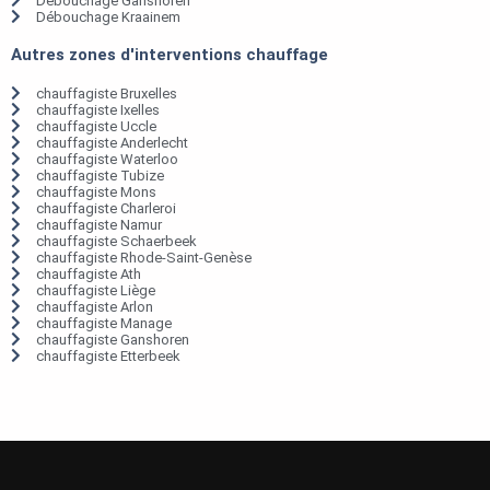
Débouchage Ganshoren
Débouchage Kraainem
Autres zones d'interventions chauffage
chauffagiste Bruxelles
chauffagiste Ixelles
chauffagiste Uccle
chauffagiste Anderlecht
chauffagiste Waterloo
chauffagiste Tubize
chauffagiste Mons
chauffagiste Charleroi
chauffagiste Namur
chauffagiste Schaerbeek
chauffagiste Rhode-Saint-Genèse
chauffagiste Ath
chauffagiste Liège
chauffagiste Arlon
chauffagiste Manage
chauffagiste Ganshoren
chauffagiste Etterbeek