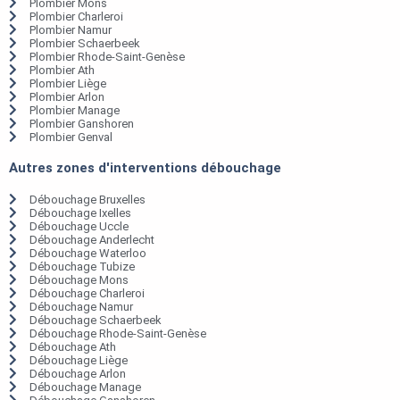
Plombier Mons
Plombier Charleroi
Plombier Namur
Plombier Schaerbeek
Plombier Rhode-Saint-Genèse
Plombier Ath
Plombier Liège
Plombier Arlon
Plombier Manage
Plombier Ganshoren
Plombier Genval
Autres zones d'interventions débouchage
Débouchage Bruxelles
Débouchage Ixelles
Débouchage Uccle
Débouchage Anderlecht
Débouchage Waterloo
Débouchage Tubize
Débouchage Mons
Débouchage Charleroi
Débouchage Namur
Débouchage Schaerbeek
Débouchage Rhode-Saint-Genèse
Débouchage Ath
Débouchage Liège
Débouchage Arlon
Débouchage Manage