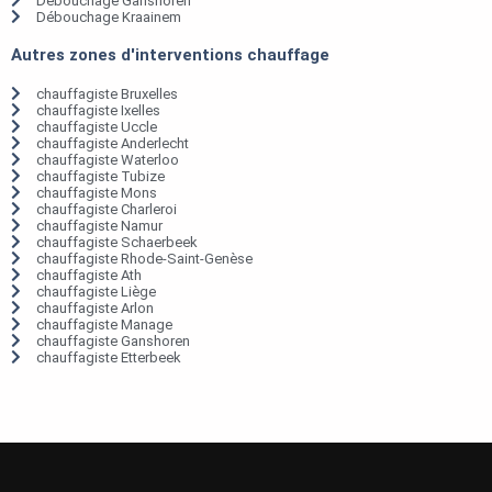
Débouchage Ganshoren
Débouchage Kraainem
Autres zones d'interventions chauffage
chauffagiste Bruxelles
chauffagiste Ixelles
chauffagiste Uccle
chauffagiste Anderlecht
chauffagiste Waterloo
chauffagiste Tubize
chauffagiste Mons
chauffagiste Charleroi
chauffagiste Namur
chauffagiste Schaerbeek
chauffagiste Rhode-Saint-Genèse
chauffagiste Ath
chauffagiste Liège
chauffagiste Arlon
chauffagiste Manage
chauffagiste Ganshoren
chauffagiste Etterbeek