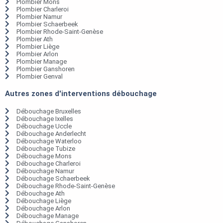
Plombier Mons
Plombier Charleroi
Plombier Namur
Plombier Schaerbeek
Plombier Rhode-Saint-Genèse
Plombier Ath
Plombier Liège
Plombier Arlon
Plombier Manage
Plombier Ganshoren
Plombier Genval
Autres zones d'interventions débouchage
Débouchage Bruxelles
Débouchage Ixelles
Débouchage Uccle
Débouchage Anderlecht
Débouchage Waterloo
Débouchage Tubize
Débouchage Mons
Débouchage Charleroi
Débouchage Namur
Débouchage Schaerbeek
Débouchage Rhode-Saint-Genèse
Débouchage Ath
Débouchage Liège
Débouchage Arlon
Débouchage Manage