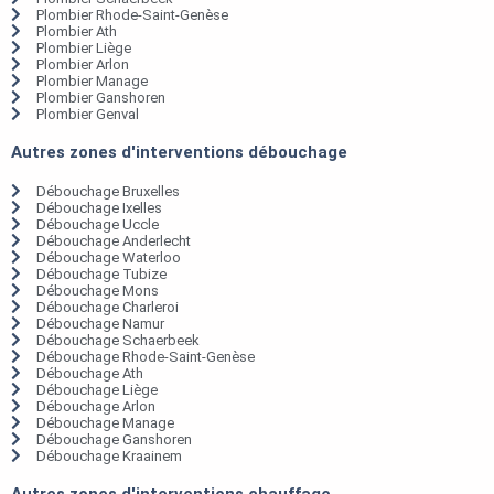
Plombier Rhode-Saint-Genèse
Plombier Ath
Plombier Liège
Plombier Arlon
Plombier Manage
Plombier Ganshoren
Plombier Genval
Autres zones d'interventions débouchage
Débouchage Bruxelles
Débouchage Ixelles
Débouchage Uccle
Débouchage Anderlecht
Débouchage Waterloo
Débouchage Tubize
Débouchage Mons
Débouchage Charleroi
Débouchage Namur
Débouchage Schaerbeek
Débouchage Rhode-Saint-Genèse
Débouchage Ath
Débouchage Liège
Débouchage Arlon
Débouchage Manage
Débouchage Ganshoren
Débouchage Kraainem
Autres zones d'interventions chauffage