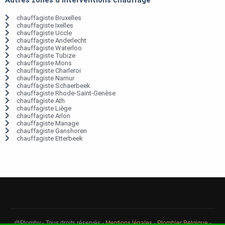
chauffagiste Bruxelles
chauffagiste Ixelles
chauffagiste Uccle
chauffagiste Anderlecht
chauffagiste Waterloo
chauffagiste Tubize
chauffagiste Mons
chauffagiste Charleroi
chauffagiste Namur
chauffagiste Schaerbeek
chauffagiste Rhode-Saint-Genèse
chauffagiste Ath
chauffagiste Liège
chauffagiste Arlon
chauffagiste Manage
chauffagiste Ganshoren
chauffagiste Etterbeek
@Plomby - Tous droits réservés -
Mentions légales
-
Plombier Belgique
-