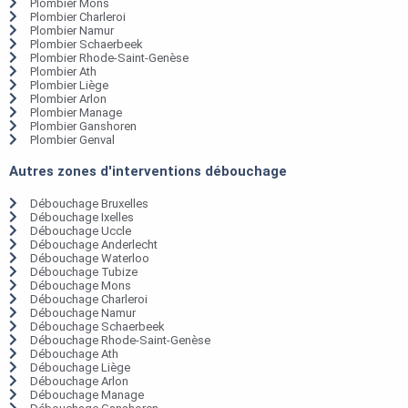
Plombier Mons
Plombier Charleroi
Plombier Namur
Plombier Schaerbeek
Plombier Rhode-Saint-Genèse
Plombier Ath
Plombier Liège
Plombier Arlon
Plombier Manage
Plombier Ganshoren
Plombier Genval
Autres zones d'interventions débouchage
Débouchage Bruxelles
Débouchage Ixelles
Débouchage Uccle
Débouchage Anderlecht
Débouchage Waterloo
Débouchage Tubize
Débouchage Mons
Débouchage Charleroi
Débouchage Namur
Débouchage Schaerbeek
Débouchage Rhode-Saint-Genèse
Débouchage Ath
Débouchage Liège
Débouchage Arlon
Débouchage Manage