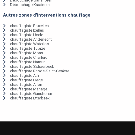
Débouchage Ganshoren
Débouchage Kraainem
Autres zones d'interventions chauffage
chauffagiste Bruxelles
chauffagiste Ixelles
chauffagiste Uccle
chauffagiste Anderlecht
chauffagiste Waterloo
chauffagiste Tubize
chauffagiste Mons
chauffagiste Charleroi
chauffagiste Namur
chauffagiste Schaerbeek
chauffagiste Rhode-Saint-Genèse
chauffagiste Ath
chauffagiste Liège
chauffagiste Arlon
chauffagiste Manage
chauffagiste Ganshoren
chauffagiste Etterbeek