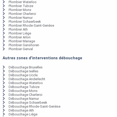
Plombier Waterloo
Plombier Tubize
Plombier Mons
Plombier Charleroi
Plombier Namur
Plombier Schaerbeek
Plombier Rhode-Saint-Genèse
Plombier Ath
Plombier Liège
Plombier Arlon
Plombier Manage
Plombier Ganshoren
Plombier Genval
Autres zones d'interventions débouchage
Débouchage Bruxelles
Débouchage Ixelles
Débouchage Uccle
Débouchage Anderlecht
Débouchage Waterloo
Débouchage Tubize
Débouchage Mons
Débouchage Charleroi
Débouchage Namur
Débouchage Schaerbeek
Débouchage Rhode-Saint-Genèse
Débouchage Ath
Débouchage Liège