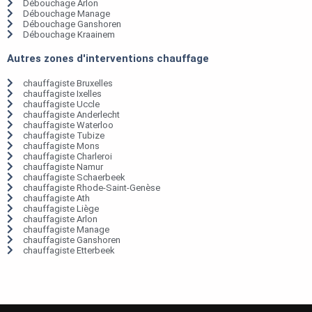
Débouchage Arlon
Débouchage Manage
Débouchage Ganshoren
Débouchage Kraainem
Autres zones d'interventions chauffage
chauffagiste Bruxelles
chauffagiste Ixelles
chauffagiste Uccle
chauffagiste Anderlecht
chauffagiste Waterloo
chauffagiste Tubize
chauffagiste Mons
chauffagiste Charleroi
chauffagiste Namur
chauffagiste Schaerbeek
chauffagiste Rhode-Saint-Genèse
chauffagiste Ath
chauffagiste Liège
chauffagiste Arlon
chauffagiste Manage
chauffagiste Ganshoren
chauffagiste Etterbeek