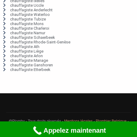
chauffagiste Ixelles
chauffagiste Uccle
chauffagiste Anderlecht
chauffagiste Waterloo
chauffagiste Tubize
chauffagiste Mons
chauffagiste Charleroi
chauffagiste Namur
chauffagiste Schaerbeek
chauffagiste Rhode-Saint-Genèse
chauffagiste Ath
chauffagiste Liège
chauffagiste Arlon
chauffagiste Manage
chauffagiste Ganshoren
chauffagiste Etterbeek
@Plomby - Tous droits réservés -
Mentions légales
-
Plombier Belgique
-
Débouchage Belgique
-
Détection fuite eau Belgique
Appelez maintenant