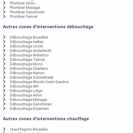
Plombier Arlon
Plombier Manage
Plombier Ganshoren
Plombier Genval
Autres zones d'interventions débouchage
Débouchage Bruxelles
Débouchage Ixelles
Débouchage Uccle
Débouchage Anderlecht
Débouchage Waterloo
Débouchage Tubize
Débouchage Mons
Débouchage Charleroi
Débouchage Namur
Débouchage Schaerbeek
Débouchage Rhode-Saint-Genèse
Débouchage Ath
Débouchage Liège
Débouchage Arlon
Débouchage Manage
Débouchage Ganshoren
Débouchage Kraainem
Autres zones d'interventions chauffage
chauffagiste Bruxelles