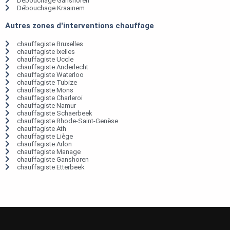
Débouchage Ganshoren
Débouchage Kraainem
Autres zones d'interventions chauffage
chauffagiste Bruxelles
chauffagiste Ixelles
chauffagiste Uccle
chauffagiste Anderlecht
chauffagiste Waterloo
chauffagiste Tubize
chauffagiste Mons
chauffagiste Charleroi
chauffagiste Namur
chauffagiste Schaerbeek
chauffagiste Rhode-Saint-Genèse
chauffagiste Ath
chauffagiste Liège
chauffagiste Arlon
chauffagiste Manage
chauffagiste Ganshoren
chauffagiste Etterbeek