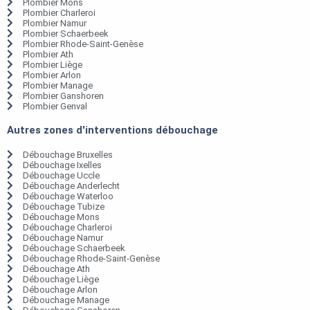
Plombier Mons
Plombier Charleroi
Plombier Namur
Plombier Schaerbeek
Plombier Rhode-Saint-Genèse
Plombier Ath
Plombier Liège
Plombier Arlon
Plombier Manage
Plombier Ganshoren
Plombier Genval
Autres zones d'interventions débouchage
Débouchage Bruxelles
Débouchage Ixelles
Débouchage Uccle
Débouchage Anderlecht
Débouchage Waterloo
Débouchage Tubize
Débouchage Mons
Débouchage Charleroi
Débouchage Namur
Débouchage Schaerbeek
Débouchage Rhode-Saint-Genèse
Débouchage Ath
Débouchage Liège
Débouchage Arlon
Débouchage Manage