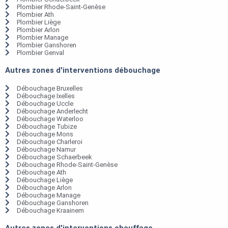
Plombier Rhode-Saint-Genèse
Plombier Ath
Plombier Liège
Plombier Arlon
Plombier Manage
Plombier Ganshoren
Plombier Genval
Autres zones d'interventions débouchage
Débouchage Bruxelles
Débouchage Ixelles
Débouchage Uccle
Débouchage Anderlecht
Débouchage Waterloo
Débouchage Tubize
Débouchage Mons
Débouchage Charleroi
Débouchage Namur
Débouchage Schaerbeek
Débouchage Rhode-Saint-Genèse
Débouchage Ath
Débouchage Liège
Débouchage Arlon
Débouchage Manage
Débouchage Ganshoren
Débouchage Kraainem
Autres zones d'interventions chauffage