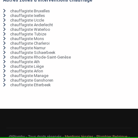
chauffagiste Bruxelles
chauffagiste Ixelles
chauffagiste Uccle
chauffagiste Anderlecht
chauffagiste Waterloo
chauffagiste Tubize
chauffagiste Mons
chauffagiste Charleroi
chauffagiste Namur
chauffagiste Schaerbeek
chauffagiste Rhode-Saint-Genèse
chauffagiste Ath
chauffagiste Liège
chauffagiste Arlon
chauffagiste Manage
chauffagiste Ganshoren
chauffagiste Etterbeek
@Plomby - Tous droits réservés -
Mentions légales
-
Plombier Belgique
-