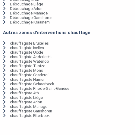
Débouchage Liège
Débouchage Arlon
Débouchage Manage
Débouchage Ganshoren
Débouchage Kraainem
Autres zones d'interventions chauffage
chauffagiste Bruxelles
chauffagiste Ixelles
chauffagiste Uccle
chauffagiste Anderlecht
chauffagiste Waterloo
chauffagiste Tubize
chauffagiste Mons
chauffagiste Charleroi
chauffagiste Namur
chauffagiste Schaerbeek
chauffagiste Rhode-Saint-Genèse
chauffagiste Ath
chauffagiste Liège
chauffagiste Arlon
chauffagiste Manage
chauffagiste Ganshoren
chauffagiste Etterbeek