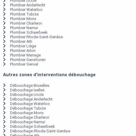
Plombier Uccle
Plombier Anderlecht
Plombier Waterloo
Plombier Tubize
Plombier Mons
Plombier Charleroi
Plombier Namur
Plombier Schaerbeek
Plombier Rhode-Saint-Genèse
Plombier Ath
Plombier Liège
Plombier Arlon
Plombier Manage
Plombier Ganshoren
Plombier Genval
Autres zones d'interventions débouchage
Débouchage Bruxelles
Débouchage Ixelles
Débouchage Uccle
Débouchage Anderlecht
Débouchage Waterloo
Débouchage Tubize
Débouchage Mons
Débouchage Charleroi
Débouchage Namur
Débouchage Schaerbeek
Débouchage Rhode-Saint-Genèse
Débouchage Ath