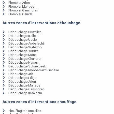
Plombier Arlon
Plombier Manage
Plombier Ganshoren
Plombier Genval
Autres zones d'interventions débouchage
Débouchage Bruxelles
Débouchage Ixelles
Débouchage Uccle
Débouchage Anderlecht
Débouchage Waterloo
Débouchage Tubize
Débouchage Mons
Débouchage Charleroi
Débouchage Namur
Débouchage Schaerbeek
Débouchage Rhode-Saint-Genèse
Débouchage Ath
Débouchage Liège
Débouchage Arlon
Débouchage Manage
Débouchage Ganshoren
Débouchage Kraainem
Autres zones d'interventions chauffage
chauffagiste Bruxelles