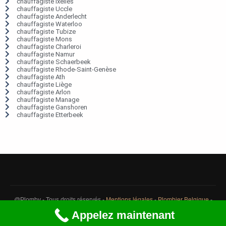
chauffagiste Ixelles
chauffagiste Uccle
chauffagiste Anderlecht
chauffagiste Waterloo
chauffagiste Tubize
chauffagiste Mons
chauffagiste Charleroi
chauffagiste Namur
chauffagiste Schaerbeek
chauffagiste Rhode-Saint-Genèse
chauffagiste Ath
chauffagiste Liège
chauffagiste Arlon
chauffagiste Manage
chauffagiste Ganshoren
chauffagiste Etterbeek
@Plomby - Tous droits réservés -
Mentions légales
-
Plombier Belgique
-
Débouchage Belgique
-
Détection fuite eau Belgique
Appelez maintenant