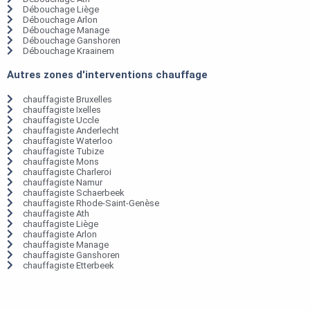
Débouchage Liège
Débouchage Arlon
Débouchage Manage
Débouchage Ganshoren
Débouchage Kraainem
Autres zones d'interventions chauffage
chauffagiste Bruxelles
chauffagiste Ixelles
chauffagiste Uccle
chauffagiste Anderlecht
chauffagiste Waterloo
chauffagiste Tubize
chauffagiste Mons
chauffagiste Charleroi
chauffagiste Namur
chauffagiste Schaerbeek
chauffagiste Rhode-Saint-Genèse
chauffagiste Ath
chauffagiste Liège
chauffagiste Arlon
chauffagiste Manage
chauffagiste Ganshoren
chauffagiste Etterbeek