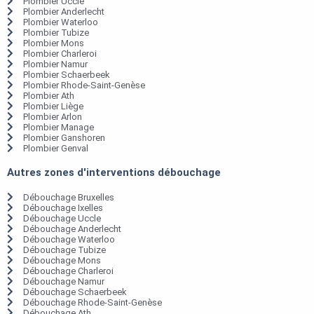
Plombier Uccle
Plombier Anderlecht
Plombier Waterloo
Plombier Tubize
Plombier Mons
Plombier Charleroi
Plombier Namur
Plombier Schaerbeek
Plombier Rhode-Saint-Genèse
Plombier Ath
Plombier Liège
Plombier Arlon
Plombier Manage
Plombier Ganshoren
Plombier Genval
Autres zones d'interventions débouchage
Débouchage Bruxelles
Débouchage Ixelles
Débouchage Uccle
Débouchage Anderlecht
Débouchage Waterloo
Débouchage Tubize
Débouchage Mons
Débouchage Charleroi
Débouchage Namur
Débouchage Schaerbeek
Débouchage Rhode-Saint-Genèse
Débouchage Ath