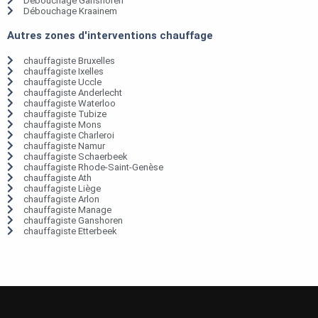
Débouchage Ganshoren
Débouchage Kraainem
Autres zones d'interventions chauffage
chauffagiste Bruxelles
chauffagiste Ixelles
chauffagiste Uccle
chauffagiste Anderlecht
chauffagiste Waterloo
chauffagiste Tubize
chauffagiste Mons
chauffagiste Charleroi
chauffagiste Namur
chauffagiste Schaerbeek
chauffagiste Rhode-Saint-Genèse
chauffagiste Ath
chauffagiste Liège
chauffagiste Arlon
chauffagiste Manage
chauffagiste Ganshoren
chauffagiste Etterbeek