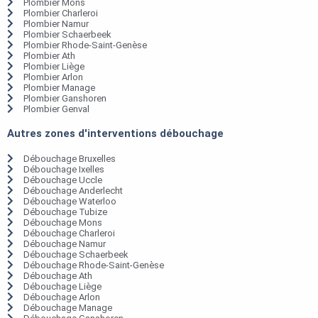
Plombier Mons
Plombier Charleroi
Plombier Namur
Plombier Schaerbeek
Plombier Rhode-Saint-Genèse
Plombier Ath
Plombier Liège
Plombier Arlon
Plombier Manage
Plombier Ganshoren
Plombier Genval
Autres zones d'interventions débouchage
Débouchage Bruxelles
Débouchage Ixelles
Débouchage Uccle
Débouchage Anderlecht
Débouchage Waterloo
Débouchage Tubize
Débouchage Mons
Débouchage Charleroi
Débouchage Namur
Débouchage Schaerbeek
Débouchage Rhode-Saint-Genèse
Débouchage Ath
Débouchage Liège
Débouchage Arlon
Débouchage Manage