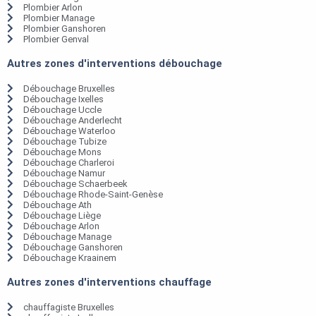
Plombier Arlon
Plombier Manage
Plombier Ganshoren
Plombier Genval
Autres zones d'interventions débouchage
Débouchage Bruxelles
Débouchage Ixelles
Débouchage Uccle
Débouchage Anderlecht
Débouchage Waterloo
Débouchage Tubize
Débouchage Mons
Débouchage Charleroi
Débouchage Namur
Débouchage Schaerbeek
Débouchage Rhode-Saint-Genèse
Débouchage Ath
Débouchage Liège
Débouchage Arlon
Débouchage Manage
Débouchage Ganshoren
Débouchage Kraainem
Autres zones d'interventions chauffage
chauffagiste Bruxelles