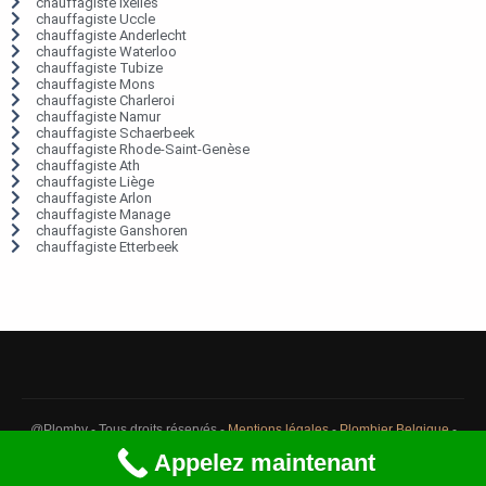
chauffagiste Ixelles
chauffagiste Uccle
chauffagiste Anderlecht
chauffagiste Waterloo
chauffagiste Tubize
chauffagiste Mons
chauffagiste Charleroi
chauffagiste Namur
chauffagiste Schaerbeek
chauffagiste Rhode-Saint-Genèse
chauffagiste Ath
chauffagiste Liège
chauffagiste Arlon
chauffagiste Manage
chauffagiste Ganshoren
chauffagiste Etterbeek
@Plomby - Tous droits réservés -
Mentions légales
-
Plombier Belgique
-
Débouchage Belgique
-
Détection fuite eau Belgique
Appelez maintenant