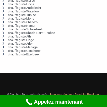
chauffagiste Ixelles
chauffagiste Uccle
chauffagiste Anderlecht
chauffagiste Waterloo
chauffagiste Tubize
chauffagiste Mons
chauffagiste Charleroi
chauffagiste Namur
chauffagiste Schaerbeek
chauffagiste Rhode-Saint-Genèse
chauffagiste Ath
chauffagiste Liège
chauffagiste Arlon
chauffagiste Manage
chauffagiste Ganshoren
chauffagiste Etterbeek
@Plomby - Tous droits réservés -
Mentions légales
-
Plombier Belgique
-
Débouchage Belgique
-
Détection fuite eau Belgique
Appelez maintenant