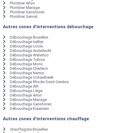
Plombier Arlon
Plombier Manage
Plombier Ganshoren
Plombier Genval
Autres zones d'interventions débouchage
Débouchage Bruxelles
Débouchage Ixelles
Débouchage Uccle
Débouchage Anderlecht
Débouchage Waterloo
Débouchage Tubize
Débouchage Mons
Débouchage Charleroi
Débouchage Namur
Débouchage Schaerbeek
Débouchage Rhode-Saint-Genèse
Débouchage Ath
Débouchage Liège
Débouchage Arlon
Débouchage Manage
Débouchage Ganshoren
Débouchage Kraainem
Autres zones d'interventions chauffage
chauffagiste Bruxelles