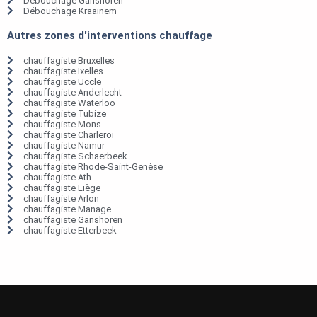
Débouchage Ganshoren
Débouchage Kraainem
Autres zones d'interventions chauffage
chauffagiste Bruxelles
chauffagiste Ixelles
chauffagiste Uccle
chauffagiste Anderlecht
chauffagiste Waterloo
chauffagiste Tubize
chauffagiste Mons
chauffagiste Charleroi
chauffagiste Namur
chauffagiste Schaerbeek
chauffagiste Rhode-Saint-Genèse
chauffagiste Ath
chauffagiste Liège
chauffagiste Arlon
chauffagiste Manage
chauffagiste Ganshoren
chauffagiste Etterbeek