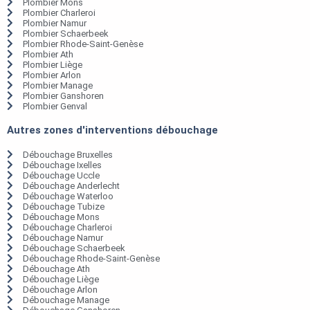
Plombier Mons
Plombier Charleroi
Plombier Namur
Plombier Schaerbeek
Plombier Rhode-Saint-Genèse
Plombier Ath
Plombier Liège
Plombier Arlon
Plombier Manage
Plombier Ganshoren
Plombier Genval
Autres zones d'interventions débouchage
Débouchage Bruxelles
Débouchage Ixelles
Débouchage Uccle
Débouchage Anderlecht
Débouchage Waterloo
Débouchage Tubize
Débouchage Mons
Débouchage Charleroi
Débouchage Namur
Débouchage Schaerbeek
Débouchage Rhode-Saint-Genèse
Débouchage Ath
Débouchage Liège
Débouchage Arlon
Débouchage Manage