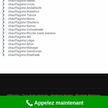
chauffagiste Ixelles
chauffagiste Uccle
chauffagiste Anderlecht
chauffagiste Waterloo
chauffagiste Tubize
chauffagiste Mons
chauffagiste Charleroi
chauffagiste Namur
chauffagiste Schaerbeek
chauffagiste Rhode-Saint-Genèse
chauffagiste Ath
chauffagiste Liège
chauffagiste Arlon
chauffagiste Manage
chauffagiste Ganshoren
chauffagiste Etterbeek
@Plomby - Tous droits réservés -
Mentions légales
-
Plombier Belgique
-
Débouchage Belgique
-
Détection fuite eau Belgique
Appelez maintenant