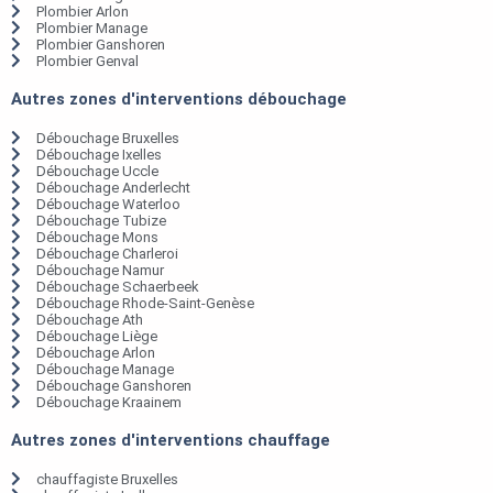
Plombier Arlon
Plombier Manage
Plombier Ganshoren
Plombier Genval
Autres zones d'interventions débouchage
Débouchage Bruxelles
Débouchage Ixelles
Débouchage Uccle
Débouchage Anderlecht
Débouchage Waterloo
Débouchage Tubize
Débouchage Mons
Débouchage Charleroi
Débouchage Namur
Débouchage Schaerbeek
Débouchage Rhode-Saint-Genèse
Débouchage Ath
Débouchage Liège
Débouchage Arlon
Débouchage Manage
Débouchage Ganshoren
Débouchage Kraainem
Autres zones d'interventions chauffage
chauffagiste Bruxelles