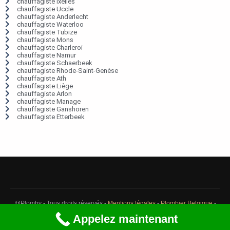
chauffagiste Ixelles
chauffagiste Uccle
chauffagiste Anderlecht
chauffagiste Waterloo
chauffagiste Tubize
chauffagiste Mons
chauffagiste Charleroi
chauffagiste Namur
chauffagiste Schaerbeek
chauffagiste Rhode-Saint-Genèse
chauffagiste Ath
chauffagiste Liège
chauffagiste Arlon
chauffagiste Manage
chauffagiste Ganshoren
chauffagiste Etterbeek
@Plomby - Tous droits réservés -
Mentions légales
-
Plombier Belgique
-
Débouchage Belgique
-
Détection fuite eau Belgique
Appelez maintenant