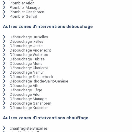
Plombier Arlon
Plombier Manage
Plombier Ganshoren
Plombier Genval
Autres zones d'interventions débouchage
Débouchage Bruxelles
Débouchage Ixelles
Débouchage Uccle
Débouchage Anderlecht
Débouchage Waterloo
Débouchage Tubize
Débouchage Mons
Débouchage Charleroi
Débouchage Namur
Débouchage Schaerbeek
Débouchage Rhode-Saint-Genèse
Débouchage Ath
Débouchage Liège
Débouchage Arlon
Débouchage Manage
Débouchage Ganshoren
Débouchage Kraainem
Autres zones d'interventions chauffage
chauffagiste Bruxelles