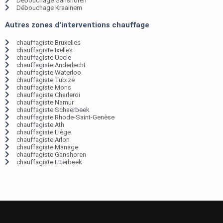
Débouchage Ganshoren
Débouchage Kraainem
Autres zones d'interventions chauffage
chauffagiste Bruxelles
chauffagiste Ixelles
chauffagiste Uccle
chauffagiste Anderlecht
chauffagiste Waterloo
chauffagiste Tubize
chauffagiste Mons
chauffagiste Charleroi
chauffagiste Namur
chauffagiste Schaerbeek
chauffagiste Rhode-Saint-Genèse
chauffagiste Ath
chauffagiste Liège
chauffagiste Arlon
chauffagiste Manage
chauffagiste Ganshoren
chauffagiste Etterbeek