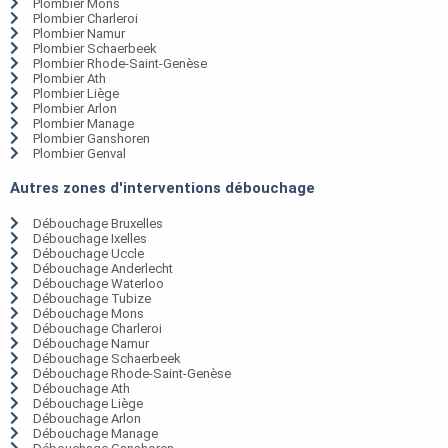
Plombier Mons
Plombier Charleroi
Plombier Namur
Plombier Schaerbeek
Plombier Rhode-Saint-Genèse
Plombier Ath
Plombier Liège
Plombier Arlon
Plombier Manage
Plombier Ganshoren
Plombier Genval
Autres zones d'interventions débouchage
Débouchage Bruxelles
Débouchage Ixelles
Débouchage Uccle
Débouchage Anderlecht
Débouchage Waterloo
Débouchage Tubize
Débouchage Mons
Débouchage Charleroi
Débouchage Namur
Débouchage Schaerbeek
Débouchage Rhode-Saint-Genèse
Débouchage Ath
Débouchage Liège
Débouchage Arlon
Débouchage Manage