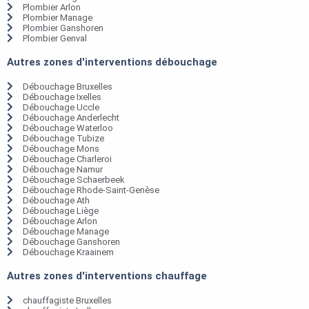
Plombier Arlon
Plombier Manage
Plombier Ganshoren
Plombier Genval
Autres zones d'interventions débouchage
Débouchage Bruxelles
Débouchage Ixelles
Débouchage Uccle
Débouchage Anderlecht
Débouchage Waterloo
Débouchage Tubize
Débouchage Mons
Débouchage Charleroi
Débouchage Namur
Débouchage Schaerbeek
Débouchage Rhode-Saint-Genèse
Débouchage Ath
Débouchage Liège
Débouchage Arlon
Débouchage Manage
Débouchage Ganshoren
Débouchage Kraainem
Autres zones d'interventions chauffage
chauffagiste Bruxelles