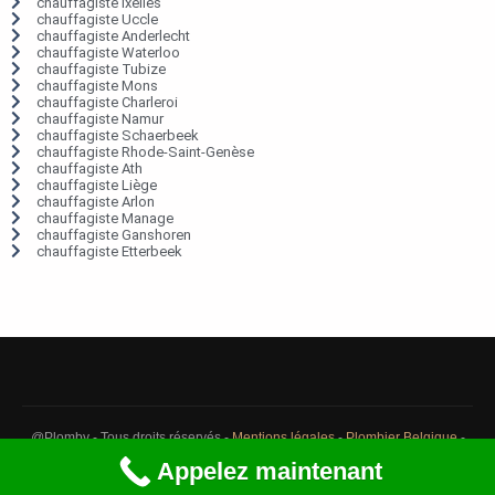
chauffagiste Ixelles
chauffagiste Uccle
chauffagiste Anderlecht
chauffagiste Waterloo
chauffagiste Tubize
chauffagiste Mons
chauffagiste Charleroi
chauffagiste Namur
chauffagiste Schaerbeek
chauffagiste Rhode-Saint-Genèse
chauffagiste Ath
chauffagiste Liège
chauffagiste Arlon
chauffagiste Manage
chauffagiste Ganshoren
chauffagiste Etterbeek
@Plomby - Tous droits réservés -
Mentions légales
-
Plombier Belgique
-
Débouchage Belgique
-
Détection fuite eau Belgique
Appelez maintenant