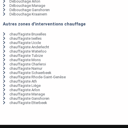
Débouchage Arlon
Débouchage Manage
Débouchage Ganshoren
Débouchage Kraainem
Autres zones d'interventions chauffage
chauffagiste Bruxelles
chauffagiste Ixelles
chauffagiste Uccle
chauffagiste Anderlecht
chauffagiste Waterloo
chauffagiste Tubize
chauffagiste Mons
chauffagiste Charleroi
chauffagiste Namur
chauffagiste Schaerbeek
chauffagiste Rhode-Saint-Genèse
chauffagiste Ath
chauffagiste Liège
chauffagiste Arlon
chauffagiste Manage
chauffagiste Ganshoren
chauffagiste Etterbeek