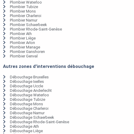
Plombier Waterloo
Plombier Tubize
Plombier Mons
Plombier Charleroi
Plombier Namur
Plombier Schaerbeek
Plombier Rhode-Saint-Genèse
Plombier Ath
Plombier Liège
Plombier Arlon
Plombier Manage
Plombier Ganshoren
Plombier Genval
Autres zones d'interventions débouchage
Débouchage Bruxelles
Débouchage Ixelles
Débouchage Uccle
Débouchage Anderlecht
Débouchage Waterloo
Débouchage Tubize
Débouchage Mons
Débouchage Charleroi
Débouchage Namur
Débouchage Schaerbeek
Débouchage Rhode-Saint-Genèse
Débouchage Ath
Débouchage Liège