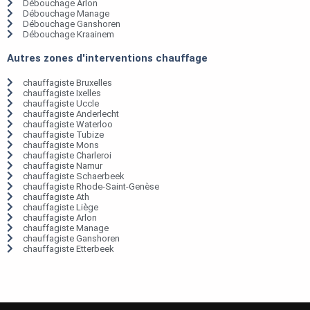
Débouchage Arlon
Débouchage Manage
Débouchage Ganshoren
Débouchage Kraainem
Autres zones d'interventions chauffage
chauffagiste Bruxelles
chauffagiste Ixelles
chauffagiste Uccle
chauffagiste Anderlecht
chauffagiste Waterloo
chauffagiste Tubize
chauffagiste Mons
chauffagiste Charleroi
chauffagiste Namur
chauffagiste Schaerbeek
chauffagiste Rhode-Saint-Genèse
chauffagiste Ath
chauffagiste Liège
chauffagiste Arlon
chauffagiste Manage
chauffagiste Ganshoren
chauffagiste Etterbeek