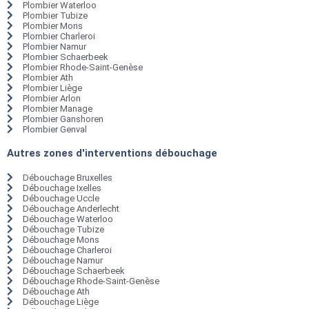
Plombier Waterloo
Plombier Tubize
Plombier Mons
Plombier Charleroi
Plombier Namur
Plombier Schaerbeek
Plombier Rhode-Saint-Genèse
Plombier Ath
Plombier Liège
Plombier Arlon
Plombier Manage
Plombier Ganshoren
Plombier Genval
Autres zones d'interventions débouchage
Débouchage Bruxelles
Débouchage Ixelles
Débouchage Uccle
Débouchage Anderlecht
Débouchage Waterloo
Débouchage Tubize
Débouchage Mons
Débouchage Charleroi
Débouchage Namur
Débouchage Schaerbeek
Débouchage Rhode-Saint-Genèse
Débouchage Ath
Débouchage Liège