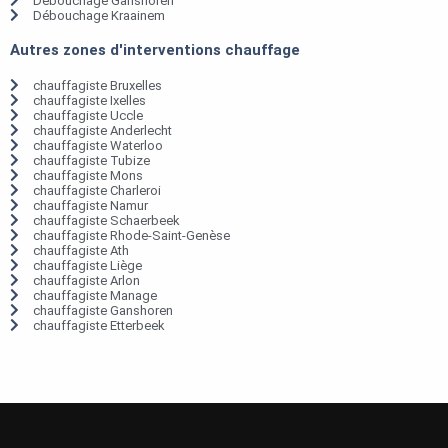
Débouchage Ganshoren
Débouchage Kraainem
Autres zones d'interventions chauffage
chauffagiste Bruxelles
chauffagiste Ixelles
chauffagiste Uccle
chauffagiste Anderlecht
chauffagiste Waterloo
chauffagiste Tubize
chauffagiste Mons
chauffagiste Charleroi
chauffagiste Namur
chauffagiste Schaerbeek
chauffagiste Rhode-Saint-Genèse
chauffagiste Ath
chauffagiste Liège
chauffagiste Arlon
chauffagiste Manage
chauffagiste Ganshoren
chauffagiste Etterbeek