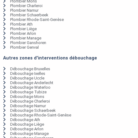
Plombier Mons
Plombier Charleroi
Plombier Namur
Plombier Schaerbeek
Plombier Rhode-Saint-Genèse
Plombier Ath
Plombier Liège
Plombier Arlon
Plombier Manage
Plombier Ganshoren
Plombier Genval
Autres zones d'interventions débouchage
Débouchage Bruxelles
Débouchage Ixelles
Débouchage Uccle
Débouchage Anderlecht
Débouchage Waterloo
Débouchage Tubize
Débouchage Mons
Débouchage Charleroi
Débouchage Namur
Débouchage Schaerbeek
Débouchage Rhode-Saint-Genèse
Débouchage Ath
Débouchage Liège
Débouchage Arlon
Débouchage Manage