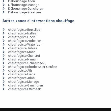
Débouchage Arlon
Débouchage Manage
Débouchage Ganshoren
Débouchage Kraainem
Autres zones d'interventions chauffage
chauffagiste Bruxelles
chauffagiste Ixelles
chauffagiste Uccle
chauffagiste Anderlecht
chauffagiste Waterloo
chauffagiste Tubize
chauffagiste Mons
chauffagiste Charleroi
chauffagiste Namur
chauffagiste Schaerbeek
chauffagiste Rhode-Saint-Genèse
chauffagiste Ath
chauffagiste Liège
chauffagiste Arlon
chauffagiste Manage
chauffagiste Ganshoren
chauffagiste Etterbeek