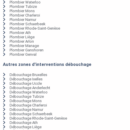
Plombier Waterloo
Plombier Tubize
Plombier Mons
Plombier Charleroi
Plombier Namur
Plombier Schaerbeek
Plombier Rhode-Saint-Genèse
Plombier Ath
Plombier Liège
Plombier Arlon
Plombier Manage
Plombier Ganshoren
Plombier Genval
Autres zones d'interventions débouchage
Débouchage Bruxelles
Débouchage Ixelles
Débouchage Uccle
Débouchage Anderlecht
Débouchage Waterloo
Débouchage Tubize
Débouchage Mons
Débouchage Charleroi
Débouchage Namur
Débouchage Schaerbeek
Débouchage Rhode-Saint-Genèse
Débouchage Ath
Débouchage Liège