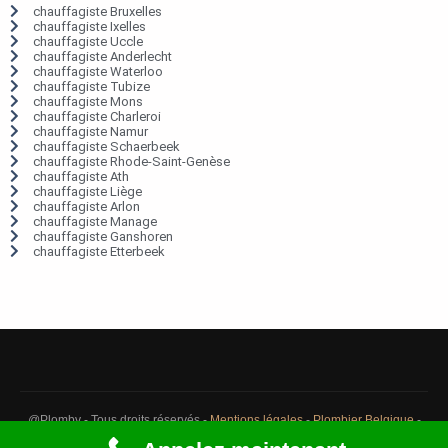
chauffagiste Bruxelles
chauffagiste Ixelles
chauffagiste Uccle
chauffagiste Anderlecht
chauffagiste Waterloo
chauffagiste Tubize
chauffagiste Mons
chauffagiste Charleroi
chauffagiste Namur
chauffagiste Schaerbeek
chauffagiste Rhode-Saint-Genèse
chauffagiste Ath
chauffagiste Liège
chauffagiste Arlon
chauffagiste Manage
chauffagiste Ganshoren
chauffagiste Etterbeek
@Plomby - Tous droits réservés -
Mentions légales
-
Plombier Belgique
-
Débouchage Belgique
-
Détection fuite eau Belgique