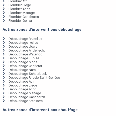
Plombier Ath
Plombier Liège
Plombier Arlon
Plombier Manage
Plombier Ganshoren
Plombier Genval
Autres zones d'interventions débouchage
Débouchage Bruxelles
Débouchage Ixelles
Débouchage Uccle
Débouchage Anderlecht
Débouchage Waterloo
Débouchage Tubize
Débouchage Mons
Débouchage Charleroi
Débouchage Namur
Débouchage Schaerbeek
Débouchage Rhode-Saint-Genèse
Débouchage Ath
Débouchage Liège
Débouchage Arlon
Débouchage Manage
Débouchage Ganshoren
Débouchage Kraainem
Autres zones d'interventions chauffage