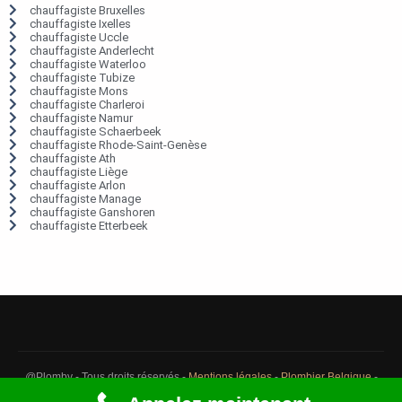
chauffagiste Bruxelles
chauffagiste Ixelles
chauffagiste Uccle
chauffagiste Anderlecht
chauffagiste Waterloo
chauffagiste Tubize
chauffagiste Mons
chauffagiste Charleroi
chauffagiste Namur
chauffagiste Schaerbeek
chauffagiste Rhode-Saint-Genèse
chauffagiste Ath
chauffagiste Liège
chauffagiste Arlon
chauffagiste Manage
chauffagiste Ganshoren
chauffagiste Etterbeek
@Plomby - Tous droits réservés -
Mentions légales
-
Plombier Belgique
-
Débouchage Belgique
-
Détection fuite eau Belgique