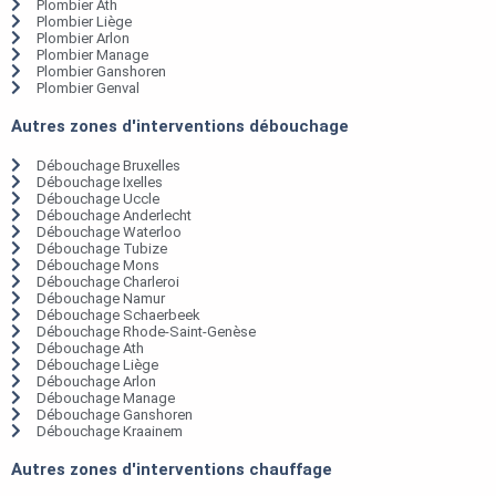
Plombier Ath
Plombier Liège
Plombier Arlon
Plombier Manage
Plombier Ganshoren
Plombier Genval
Autres zones d'interventions débouchage
Débouchage Bruxelles
Débouchage Ixelles
Débouchage Uccle
Débouchage Anderlecht
Débouchage Waterloo
Débouchage Tubize
Débouchage Mons
Débouchage Charleroi
Débouchage Namur
Débouchage Schaerbeek
Débouchage Rhode-Saint-Genèse
Débouchage Ath
Débouchage Liège
Débouchage Arlon
Débouchage Manage
Débouchage Ganshoren
Débouchage Kraainem
Autres zones d'interventions chauffage