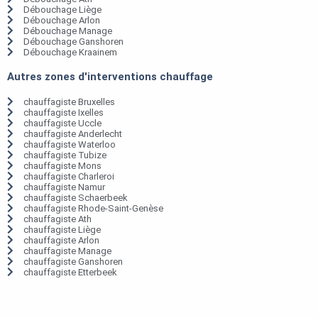
Débouchage Liège
Débouchage Arlon
Débouchage Manage
Débouchage Ganshoren
Débouchage Kraainem
Autres zones d'interventions chauffage
chauffagiste Bruxelles
chauffagiste Ixelles
chauffagiste Uccle
chauffagiste Anderlecht
chauffagiste Waterloo
chauffagiste Tubize
chauffagiste Mons
chauffagiste Charleroi
chauffagiste Namur
chauffagiste Schaerbeek
chauffagiste Rhode-Saint-Genèse
chauffagiste Ath
chauffagiste Liège
chauffagiste Arlon
chauffagiste Manage
chauffagiste Ganshoren
chauffagiste Etterbeek