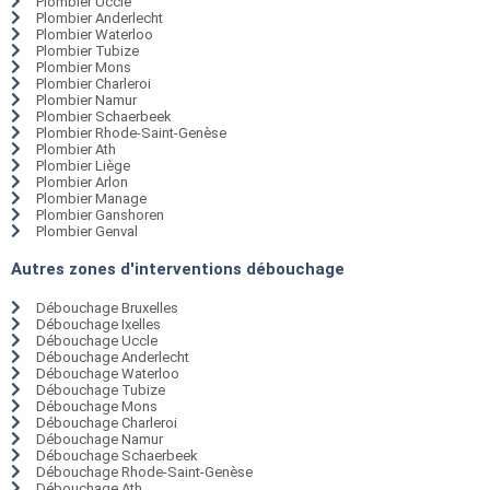
Plombier Uccle
Plombier Anderlecht
Plombier Waterloo
Plombier Tubize
Plombier Mons
Plombier Charleroi
Plombier Namur
Plombier Schaerbeek
Plombier Rhode-Saint-Genèse
Plombier Ath
Plombier Liège
Plombier Arlon
Plombier Manage
Plombier Ganshoren
Plombier Genval
Autres zones d'interventions débouchage
Débouchage Bruxelles
Débouchage Ixelles
Débouchage Uccle
Débouchage Anderlecht
Débouchage Waterloo
Débouchage Tubize
Débouchage Mons
Débouchage Charleroi
Débouchage Namur
Débouchage Schaerbeek
Débouchage Rhode-Saint-Genèse
Débouchage Ath