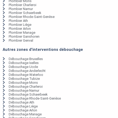
Plombier Mons
Plombier Charleroi
Plombier Namur
Plombier Schaerbeek
Plombier Rhode-Saint-Genèse
Plombier Ath
Plombier Liège
Plombier Arlon
Plombier Manage
Plombier Ganshoren
Plombier Genval
Autres zones d'interventions débouchage
Débouchage Bruxelles
Débouchage Ixelles
Débouchage Uccle
Débouchage Anderlecht
Débouchage Waterloo
Débouchage Tubize
Débouchage Mons
Débouchage Charleroi
Débouchage Namur
Débouchage Schaerbeek
Débouchage Rhode-Saint-Genèse
Débouchage Ath
Débouchage Liège
Débouchage Arlon
Débouchage Manage