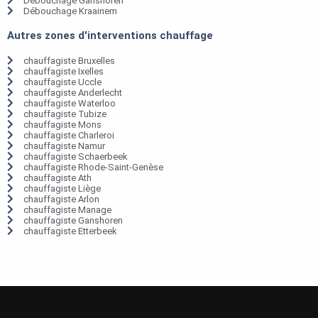
Débouchage Ganshoren
Débouchage Kraainem
Autres zones d'interventions chauffage
chauffagiste Bruxelles
chauffagiste Ixelles
chauffagiste Uccle
chauffagiste Anderlecht
chauffagiste Waterloo
chauffagiste Tubize
chauffagiste Mons
chauffagiste Charleroi
chauffagiste Namur
chauffagiste Schaerbeek
chauffagiste Rhode-Saint-Genèse
chauffagiste Ath
chauffagiste Liège
chauffagiste Arlon
chauffagiste Manage
chauffagiste Ganshoren
chauffagiste Etterbeek