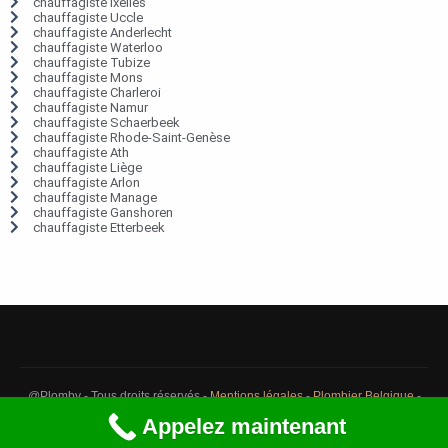
chauffagiste Ixelles
chauffagiste Uccle
chauffagiste Anderlecht
chauffagiste Waterloo
chauffagiste Tubize
chauffagiste Mons
chauffagiste Charleroi
chauffagiste Namur
chauffagiste Schaerbeek
chauffagiste Rhode-Saint-Genèse
chauffagiste Ath
chauffagiste Liège
chauffagiste Arlon
chauffagiste Manage
chauffagiste Ganshoren
chauffagiste Etterbeek
@Plomby - Tous droits réservés -
Mentions légales
-
Plombier Belgique
-
Débouchage Belgique
-
Détection fuite eau Belgique
Appelez maintenant