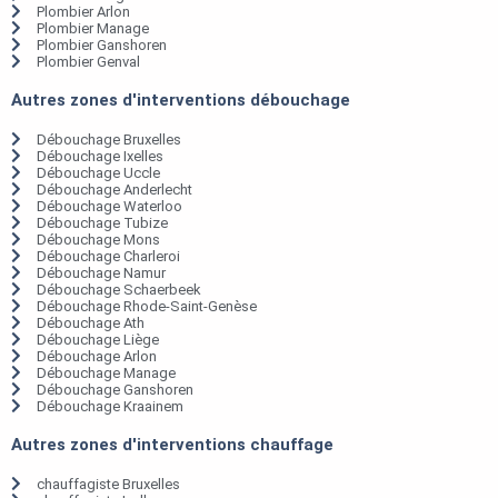
Plombier Arlon
Plombier Manage
Plombier Ganshoren
Plombier Genval
Autres zones d'interventions débouchage
Débouchage Bruxelles
Débouchage Ixelles
Débouchage Uccle
Débouchage Anderlecht
Débouchage Waterloo
Débouchage Tubize
Débouchage Mons
Débouchage Charleroi
Débouchage Namur
Débouchage Schaerbeek
Débouchage Rhode-Saint-Genèse
Débouchage Ath
Débouchage Liège
Débouchage Arlon
Débouchage Manage
Débouchage Ganshoren
Débouchage Kraainem
Autres zones d'interventions chauffage
chauffagiste Bruxelles