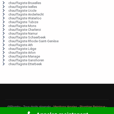
chauffagiste Bruxelles
chauffagiste Ixelles
chauffagiste Uccle
chauffagiste Anderlecht
chauffagiste Waterloo
chauffagiste Tubize
chauffagiste Mons
chauffagiste Charleroi
chauffagiste Namur
chauffagiste Schaerbeek
chauffagiste Rhode-Saint-Genèse
chauffagiste Ath
chauffagiste Liège
chauffagiste Arlon
chauffagiste Manage
chauffagiste Ganshoren
chauffagiste Etterbeek
@Plomby - Tous droits réservés -
Mentions légales
-
Plombier Belgique
-
Débouchage Belgique
-
Détection fuite eau Belgique