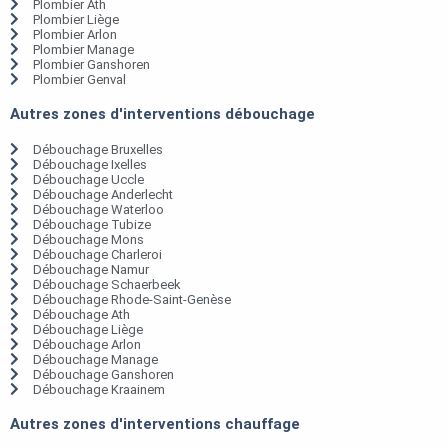
Plombier Ath
Plombier Liège
Plombier Arlon
Plombier Manage
Plombier Ganshoren
Plombier Genval
Autres zones d'interventions débouchage
Débouchage Bruxelles
Débouchage Ixelles
Débouchage Uccle
Débouchage Anderlecht
Débouchage Waterloo
Débouchage Tubize
Débouchage Mons
Débouchage Charleroi
Débouchage Namur
Débouchage Schaerbeek
Débouchage Rhode-Saint-Genèse
Débouchage Ath
Débouchage Liège
Débouchage Arlon
Débouchage Manage
Débouchage Ganshoren
Débouchage Kraainem
Autres zones d'interventions chauffage