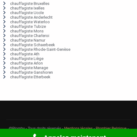
chauffagiste Bruxelles
chauffagiste Ixelles
chauffagiste Uccle
chauffagiste Anderlecht
chauffagiste Waterloo
chauffagiste Tubize
chauffagiste Mons
chauffagiste Charleroi
chauffagiste Namur
chauffagiste Schaerbeek
chauffagiste Rhode-Saint-Genèse
chauffagiste Ath
chauffagiste Liège
chauffagiste Arlon
chauffagiste Manage
chauffagiste Ganshoren
chauffagiste Etterbeek
@Plomby - Tous droits réservés -
Mentions légales
-
Plombier Belgique
-
Débouchage Belgique
-
Détection fuite eau Belgique