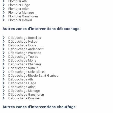
Plombier Ath
Plombier Liège
Plombier Arlon
Plombier Manage
Plombier Ganshoren
Plombier Genval
Autres zones d'interventions débouchage
Débouchage Bruxelles
Débouchage Ixelles
Débouchage Uccle
Débouchage Anderlecht
Débouchage Waterloo
Débouchage Tubize
Débouchage Mons
Débouchage Charleroi
Débouchage Namur
Débouchage Schaerbeek
Débouchage Rhode-Saint-Genèse
Débouchage Ath
Débouchage Liège
Débouchage Arlon
Débouchage Manage
Débouchage Ganshoren
Débouchage Kraainem
Autres zones d'interventions chauffage