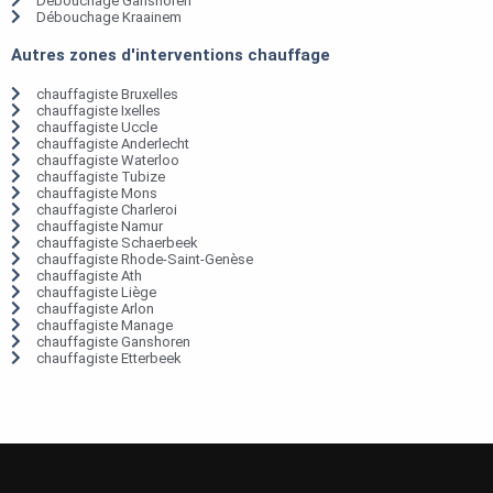
Débouchage Ganshoren
Débouchage Kraainem
Autres zones d'interventions chauffage
chauffagiste Bruxelles
chauffagiste Ixelles
chauffagiste Uccle
chauffagiste Anderlecht
chauffagiste Waterloo
chauffagiste Tubize
chauffagiste Mons
chauffagiste Charleroi
chauffagiste Namur
chauffagiste Schaerbeek
chauffagiste Rhode-Saint-Genèse
chauffagiste Ath
chauffagiste Liège
chauffagiste Arlon
chauffagiste Manage
chauffagiste Ganshoren
chauffagiste Etterbeek