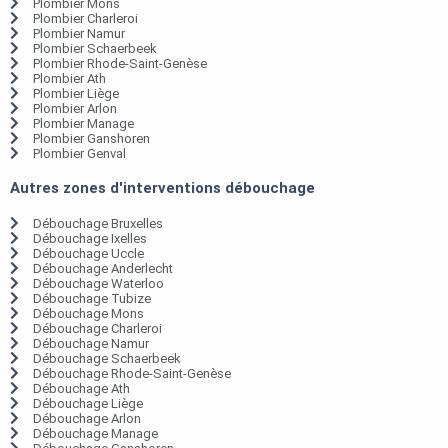
Plombier Mons
Plombier Charleroi
Plombier Namur
Plombier Schaerbeek
Plombier Rhode-Saint-Genèse
Plombier Ath
Plombier Liège
Plombier Arlon
Plombier Manage
Plombier Ganshoren
Plombier Genval
Autres zones d'interventions débouchage
Débouchage Bruxelles
Débouchage Ixelles
Débouchage Uccle
Débouchage Anderlecht
Débouchage Waterloo
Débouchage Tubize
Débouchage Mons
Débouchage Charleroi
Débouchage Namur
Débouchage Schaerbeek
Débouchage Rhode-Saint-Genèse
Débouchage Ath
Débouchage Liège
Débouchage Arlon
Débouchage Manage