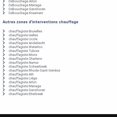
Débouchage Arlon
Débouchage Manage
Débouchage Ganshoren
Débouchage Kraainem
Autres zones d'interventions chauffage
chauffagiste Bruxelles
chauffagiste Ixelles
chauffagiste Uccle
chauffagiste Anderlecht
chauffagiste Waterloo
chauffagiste Tubize
chauffagiste Mons
chauffagiste Charleroi
chauffagiste Namur
chauffagiste Schaerbeek
chauffagiste Rhode-Saint-Genèse
chauffagiste Ath
chauffagiste Liège
chauffagiste Arlon
chauffagiste Manage
chauffagiste Ganshoren
chauffagiste Etterbeek