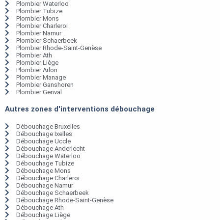
Plombier Waterloo
Plombier Tubize
Plombier Mons
Plombier Charleroi
Plombier Namur
Plombier Schaerbeek
Plombier Rhode-Saint-Genèse
Plombier Ath
Plombier Liège
Plombier Arlon
Plombier Manage
Plombier Ganshoren
Plombier Genval
Autres zones d'interventions débouchage
Débouchage Bruxelles
Débouchage Ixelles
Débouchage Uccle
Débouchage Anderlecht
Débouchage Waterloo
Débouchage Tubize
Débouchage Mons
Débouchage Charleroi
Débouchage Namur
Débouchage Schaerbeek
Débouchage Rhode-Saint-Genèse
Débouchage Ath
Débouchage Liège