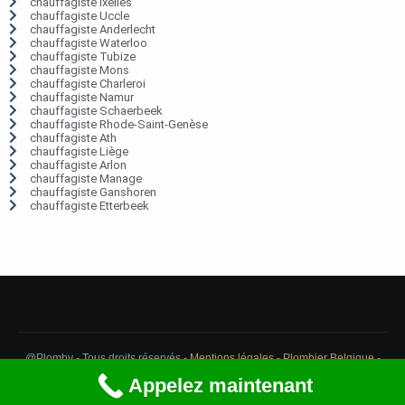
chauffagiste Ixelles
chauffagiste Uccle
chauffagiste Anderlecht
chauffagiste Waterloo
chauffagiste Tubize
chauffagiste Mons
chauffagiste Charleroi
chauffagiste Namur
chauffagiste Schaerbeek
chauffagiste Rhode-Saint-Genèse
chauffagiste Ath
chauffagiste Liège
chauffagiste Arlon
chauffagiste Manage
chauffagiste Ganshoren
chauffagiste Etterbeek
@Plomby - Tous droits réservés -
Mentions légales
-
Plombier Belgique
-
Débouchage Belgique
-
Détection fuite eau Belgique
Appelez maintenant