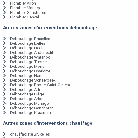
Plombier Arlon
Plombier Manage
Plombier Ganshoren
Plombier Genval
Autres zones d'interventions débouchage
Débouchage Bruxelles
Débouchage Ixelles
Débouchage Uccle
Débouchage Anderlecht
Débouchage Waterloo
Débouchage Tubize
Débouchage Mons
Débouchage Charleroi
Débouchage Namur
Débouchage Schaerbeek
Débouchage Rhode-Saint-Genèse
Débouchage Ath
Débouchage Liège
Débouchage Arlon
Débouchage Manage
Débouchage Ganshoren
Débouchage Kraainem
Autres zones d'interventions chauffage
chauffagiste Bruxelles