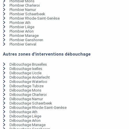
Plombier Mons
Plombier Charleroi
Plombier Namur
Plombier Schaerbeek
Plombier Rhode-Saint-Genèse
Plombier Ath
Plombier Liège
Plombier Arlon
Plombier Manage
Plombier Ganshoren
Plombier Genval
Autres zones d'interventions débouchage
Débouchage Bruxelles
Débouchage Ixelles
Débouchage Uccle
Débouchage Anderlecht
Débouchage Waterloo
Débouchage Tubize
Débouchage Mons
Débouchage Charleroi
Débouchage Namur
Débouchage Schaerbeek
Débouchage Rhode-Saint-Genèse
Débouchage Ath
Débouchage Liège
Débouchage Arlon
Débouchage Manage