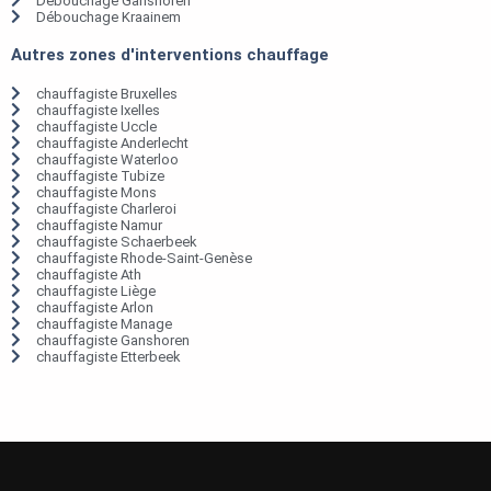
Débouchage Ganshoren
Débouchage Kraainem
Autres zones d'interventions chauffage
chauffagiste Bruxelles
chauffagiste Ixelles
chauffagiste Uccle
chauffagiste Anderlecht
chauffagiste Waterloo
chauffagiste Tubize
chauffagiste Mons
chauffagiste Charleroi
chauffagiste Namur
chauffagiste Schaerbeek
chauffagiste Rhode-Saint-Genèse
chauffagiste Ath
chauffagiste Liège
chauffagiste Arlon
chauffagiste Manage
chauffagiste Ganshoren
chauffagiste Etterbeek