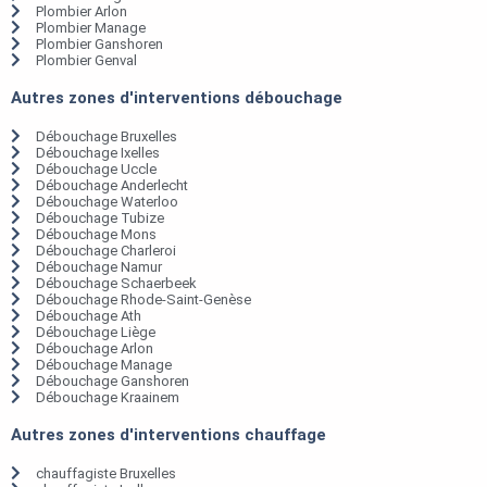
Plombier Arlon
Plombier Manage
Plombier Ganshoren
Plombier Genval
Autres zones d'interventions débouchage
Débouchage Bruxelles
Débouchage Ixelles
Débouchage Uccle
Débouchage Anderlecht
Débouchage Waterloo
Débouchage Tubize
Débouchage Mons
Débouchage Charleroi
Débouchage Namur
Débouchage Schaerbeek
Débouchage Rhode-Saint-Genèse
Débouchage Ath
Débouchage Liège
Débouchage Arlon
Débouchage Manage
Débouchage Ganshoren
Débouchage Kraainem
Autres zones d'interventions chauffage
chauffagiste Bruxelles