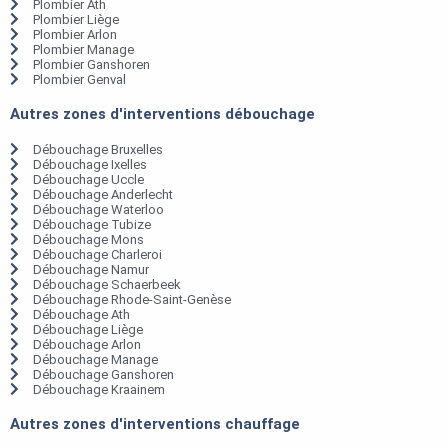
Plombier Ath
Plombier Liège
Plombier Arlon
Plombier Manage
Plombier Ganshoren
Plombier Genval
Autres zones d'interventions débouchage
Débouchage Bruxelles
Débouchage Ixelles
Débouchage Uccle
Débouchage Anderlecht
Débouchage Waterloo
Débouchage Tubize
Débouchage Mons
Débouchage Charleroi
Débouchage Namur
Débouchage Schaerbeek
Débouchage Rhode-Saint-Genèse
Débouchage Ath
Débouchage Liège
Débouchage Arlon
Débouchage Manage
Débouchage Ganshoren
Débouchage Kraainem
Autres zones d'interventions chauffage