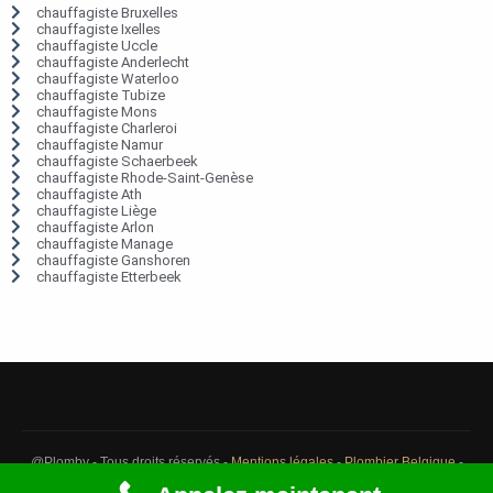
chauffagiste Bruxelles
chauffagiste Ixelles
chauffagiste Uccle
chauffagiste Anderlecht
chauffagiste Waterloo
chauffagiste Tubize
chauffagiste Mons
chauffagiste Charleroi
chauffagiste Namur
chauffagiste Schaerbeek
chauffagiste Rhode-Saint-Genèse
chauffagiste Ath
chauffagiste Liège
chauffagiste Arlon
chauffagiste Manage
chauffagiste Ganshoren
chauffagiste Etterbeek
@Plomby - Tous droits réservés -
Mentions légales
-
Plombier Belgique
-
Débouchage Belgique
-
Détection fuite eau Belgique