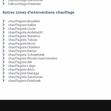
Débouchage Ganshoren
Débouchage Kraainem
Autres zones d'interventions chauffage
chauffagiste Bruxelles
chauffagiste Ixelles
chauffagiste Uccle
chauffagiste Anderlecht
chauffagiste Waterloo
chauffagiste Tubize
chauffagiste Mons
chauffagiste Charleroi
chauffagiste Namur
chauffagiste Schaerbeek
chauffagiste Rhode-Saint-Genèse
chauffagiste Ath
chauffagiste Liège
chauffagiste Arlon
chauffagiste Manage
chauffagiste Ganshoren
chauffagiste Etterbeek