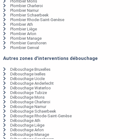
Plombier Mons
Plombier Charleroi
Plombier Namur
Plombier Schaerbeek
Plombier Rhode-Saint-Genèse
Plombier Ath
Plombier Liège
Plombier Arlon
Plombier Manage
Plombier Ganshoren
Plombier Genval
Autres zones d'interventions débouchage
Débouchage Bruxelles
Débouchage Ixelles
Débouchage Uccle
Débouchage Anderlecht
Débouchage Waterloo
Débouchage Tubize
Débouchage Mons
Débouchage Charleroi
Débouchage Namur
Débouchage Schaerbeek
Débouchage Rhode-Saint-Genèse
Débouchage Ath
Débouchage Liège
Débouchage Arlon
Débouchage Manage