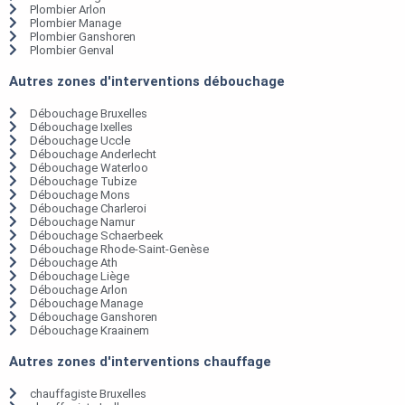
Plombier Arlon
Plombier Manage
Plombier Ganshoren
Plombier Genval
Autres zones d'interventions débouchage
Débouchage Bruxelles
Débouchage Ixelles
Débouchage Uccle
Débouchage Anderlecht
Débouchage Waterloo
Débouchage Tubize
Débouchage Mons
Débouchage Charleroi
Débouchage Namur
Débouchage Schaerbeek
Débouchage Rhode-Saint-Genèse
Débouchage Ath
Débouchage Liège
Débouchage Arlon
Débouchage Manage
Débouchage Ganshoren
Débouchage Kraainem
Autres zones d'interventions chauffage
chauffagiste Bruxelles