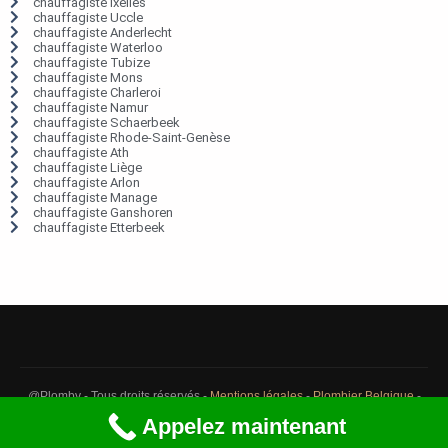
chauffagiste Ixelles
chauffagiste Uccle
chauffagiste Anderlecht
chauffagiste Waterloo
chauffagiste Tubize
chauffagiste Mons
chauffagiste Charleroi
chauffagiste Namur
chauffagiste Schaerbeek
chauffagiste Rhode-Saint-Genèse
chauffagiste Ath
chauffagiste Liège
chauffagiste Arlon
chauffagiste Manage
chauffagiste Ganshoren
chauffagiste Etterbeek
@Plomby - Tous droits réservés -
Mentions légales
-
Plombier Belgique
-
Débouchage Belgique
-
Détection fuite eau Belgique
Appelez maintenant