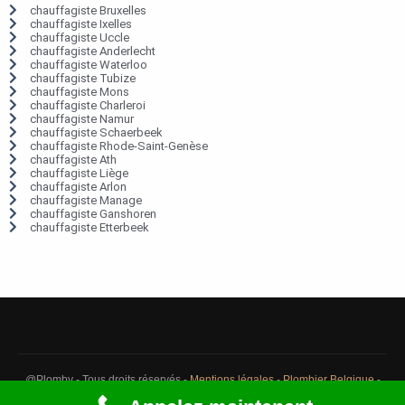
chauffagiste Bruxelles
chauffagiste Ixelles
chauffagiste Uccle
chauffagiste Anderlecht
chauffagiste Waterloo
chauffagiste Tubize
chauffagiste Mons
chauffagiste Charleroi
chauffagiste Namur
chauffagiste Schaerbeek
chauffagiste Rhode-Saint-Genèse
chauffagiste Ath
chauffagiste Liège
chauffagiste Arlon
chauffagiste Manage
chauffagiste Ganshoren
chauffagiste Etterbeek
@Plomby - Tous droits réservés -
Mentions légales
-
Plombier Belgique
-
Débouchage Belgique
-
Détection fuite eau Belgique