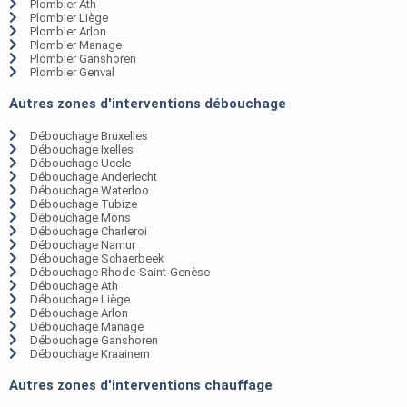
Plombier Ath
Plombier Liège
Plombier Arlon
Plombier Manage
Plombier Ganshoren
Plombier Genval
Autres zones d'interventions débouchage
Débouchage Bruxelles
Débouchage Ixelles
Débouchage Uccle
Débouchage Anderlecht
Débouchage Waterloo
Débouchage Tubize
Débouchage Mons
Débouchage Charleroi
Débouchage Namur
Débouchage Schaerbeek
Débouchage Rhode-Saint-Genèse
Débouchage Ath
Débouchage Liège
Débouchage Arlon
Débouchage Manage
Débouchage Ganshoren
Débouchage Kraainem
Autres zones d'interventions chauffage