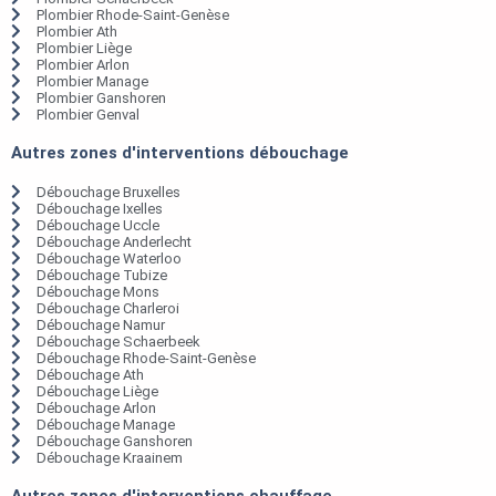
Plombier Rhode-Saint-Genèse
Plombier Ath
Plombier Liège
Plombier Arlon
Plombier Manage
Plombier Ganshoren
Plombier Genval
Autres zones d'interventions débouchage
Débouchage Bruxelles
Débouchage Ixelles
Débouchage Uccle
Débouchage Anderlecht
Débouchage Waterloo
Débouchage Tubize
Débouchage Mons
Débouchage Charleroi
Débouchage Namur
Débouchage Schaerbeek
Débouchage Rhode-Saint-Genèse
Débouchage Ath
Débouchage Liège
Débouchage Arlon
Débouchage Manage
Débouchage Ganshoren
Débouchage Kraainem
Autres zones d'interventions chauffage