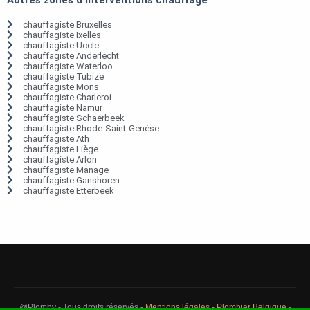
chauffagiste Bruxelles
chauffagiste Ixelles
chauffagiste Uccle
chauffagiste Anderlecht
chauffagiste Waterloo
chauffagiste Tubize
chauffagiste Mons
chauffagiste Charleroi
chauffagiste Namur
chauffagiste Schaerbeek
chauffagiste Rhode-Saint-Genèse
chauffagiste Ath
chauffagiste Liège
chauffagiste Arlon
chauffagiste Manage
chauffagiste Ganshoren
chauffagiste Etterbeek
@Plomby - Tous droits réservés -
Mentions légales
-
Plombier Belgique
-