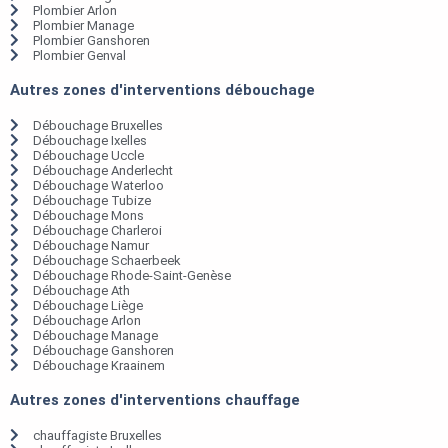
Plombier Arlon
Plombier Manage
Plombier Ganshoren
Plombier Genval
Autres zones d'interventions débouchage
Débouchage Bruxelles
Débouchage Ixelles
Débouchage Uccle
Débouchage Anderlecht
Débouchage Waterloo
Débouchage Tubize
Débouchage Mons
Débouchage Charleroi
Débouchage Namur
Débouchage Schaerbeek
Débouchage Rhode-Saint-Genèse
Débouchage Ath
Débouchage Liège
Débouchage Arlon
Débouchage Manage
Débouchage Ganshoren
Débouchage Kraainem
Autres zones d'interventions chauffage
chauffagiste Bruxelles