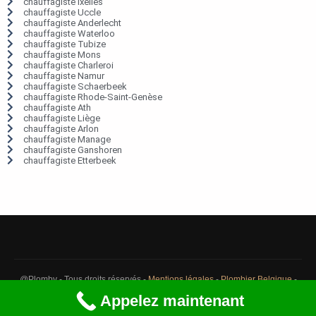
chauffagiste Ixelles
chauffagiste Uccle
chauffagiste Anderlecht
chauffagiste Waterloo
chauffagiste Tubize
chauffagiste Mons
chauffagiste Charleroi
chauffagiste Namur
chauffagiste Schaerbeek
chauffagiste Rhode-Saint-Genèse
chauffagiste Ath
chauffagiste Liège
chauffagiste Arlon
chauffagiste Manage
chauffagiste Ganshoren
chauffagiste Etterbeek
@Plomby - Tous droits réservés -
Mentions légales
-
Plombier Belgique
-
Débouchage Belgique
-
Détection fuite eau Belgique
Appelez maintenant