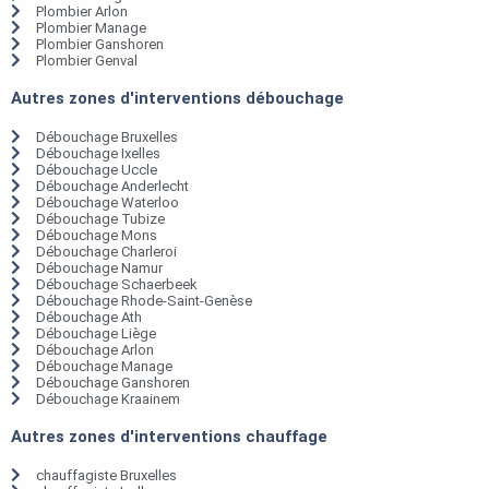
Plombier Arlon
Plombier Manage
Plombier Ganshoren
Plombier Genval
Autres zones d'interventions débouchage
Débouchage Bruxelles
Débouchage Ixelles
Débouchage Uccle
Débouchage Anderlecht
Débouchage Waterloo
Débouchage Tubize
Débouchage Mons
Débouchage Charleroi
Débouchage Namur
Débouchage Schaerbeek
Débouchage Rhode-Saint-Genèse
Débouchage Ath
Débouchage Liège
Débouchage Arlon
Débouchage Manage
Débouchage Ganshoren
Débouchage Kraainem
Autres zones d'interventions chauffage
chauffagiste Bruxelles