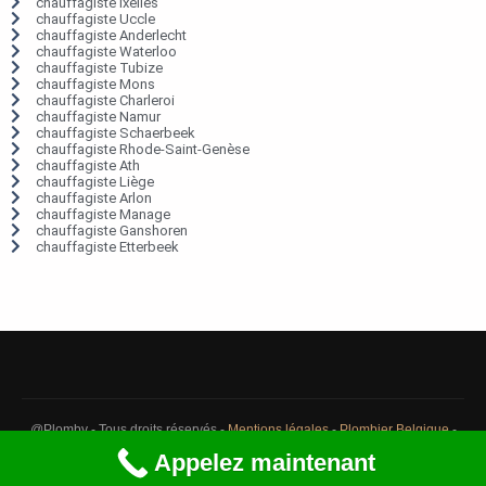
chauffagiste Ixelles
chauffagiste Uccle
chauffagiste Anderlecht
chauffagiste Waterloo
chauffagiste Tubize
chauffagiste Mons
chauffagiste Charleroi
chauffagiste Namur
chauffagiste Schaerbeek
chauffagiste Rhode-Saint-Genèse
chauffagiste Ath
chauffagiste Liège
chauffagiste Arlon
chauffagiste Manage
chauffagiste Ganshoren
chauffagiste Etterbeek
@Plomby - Tous droits réservés -
Mentions légales
-
Plombier Belgique
-
Débouchage Belgique
-
Détection fuite eau Belgique
Appelez maintenant