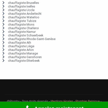
chauffagiste Bruxelles
chauffagiste Ixelles
chauffagiste Uccle
chauffagiste Anderlecht
chauffagiste Waterloo
chauffagiste Tubize
chauffagiste Mons
chauffagiste Charleroi
chauffagiste Namur
chauffagiste Schaerbeek
chauffagiste Rhode-Saint-Genèse
chauffagiste Ath
chauffagiste Liège
chauffagiste Arlon
chauffagiste Manage
chauffagiste Ganshoren
chauffagiste Etterbeek
@Plomby - Tous droits réservés -
Mentions légales
-
Plombier Belgique
-
Débouchage Belgique
-
Détection fuite eau Belgique