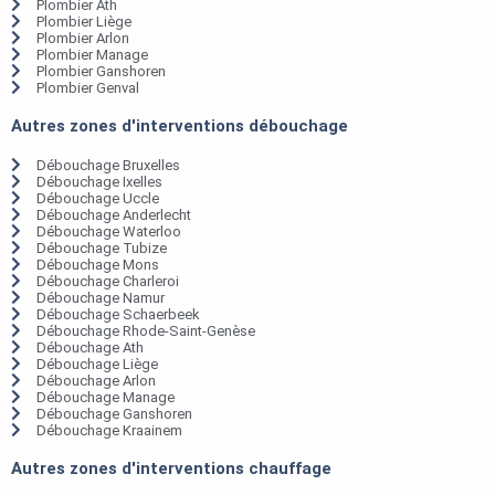
Plombier Ath
Plombier Liège
Plombier Arlon
Plombier Manage
Plombier Ganshoren
Plombier Genval
Autres zones d'interventions débouchage
Débouchage Bruxelles
Débouchage Ixelles
Débouchage Uccle
Débouchage Anderlecht
Débouchage Waterloo
Débouchage Tubize
Débouchage Mons
Débouchage Charleroi
Débouchage Namur
Débouchage Schaerbeek
Débouchage Rhode-Saint-Genèse
Débouchage Ath
Débouchage Liège
Débouchage Arlon
Débouchage Manage
Débouchage Ganshoren
Débouchage Kraainem
Autres zones d'interventions chauffage