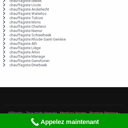
chauffagiste Ixelles
chauffagiste Uccle
chauffagiste Anderlecht
chauffagiste Waterloo
chauffagiste Tubize
chauffagiste Mons
chauffagiste Charleroi
chauffagiste Namur
chauffagiste Schaerbeek
chauffagiste Rhode-Saint-Genèse
chauffagiste Ath
chauffagiste Liège
chauffagiste Arlon
chauffagiste Manage
chauffagiste Ganshoren
chauffagiste Etterbeek
@Plomby - Tous droits réservés -
Mentions légales
-
Plombier Belgique
-
Débouchage Belgique
-
Détection fuite eau Belgique
Appelez maintenant