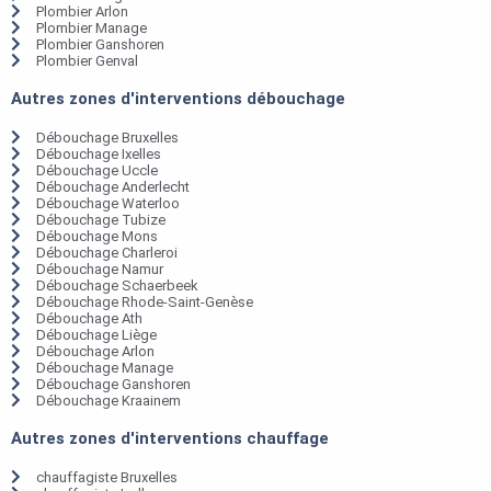
Plombier Arlon
Plombier Manage
Plombier Ganshoren
Plombier Genval
Autres zones d'interventions débouchage
Débouchage Bruxelles
Débouchage Ixelles
Débouchage Uccle
Débouchage Anderlecht
Débouchage Waterloo
Débouchage Tubize
Débouchage Mons
Débouchage Charleroi
Débouchage Namur
Débouchage Schaerbeek
Débouchage Rhode-Saint-Genèse
Débouchage Ath
Débouchage Liège
Débouchage Arlon
Débouchage Manage
Débouchage Ganshoren
Débouchage Kraainem
Autres zones d'interventions chauffage
chauffagiste Bruxelles