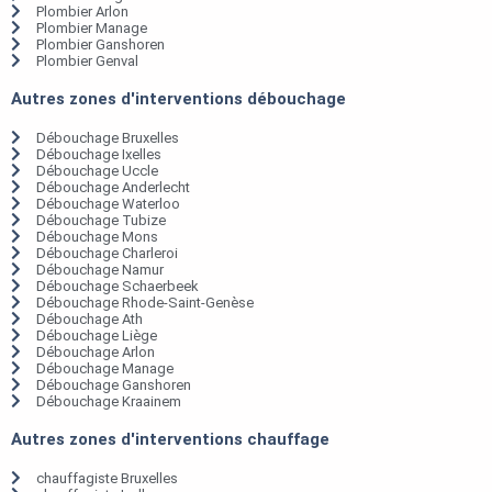
Plombier Arlon
Plombier Manage
Plombier Ganshoren
Plombier Genval
Autres zones d'interventions débouchage
Débouchage Bruxelles
Débouchage Ixelles
Débouchage Uccle
Débouchage Anderlecht
Débouchage Waterloo
Débouchage Tubize
Débouchage Mons
Débouchage Charleroi
Débouchage Namur
Débouchage Schaerbeek
Débouchage Rhode-Saint-Genèse
Débouchage Ath
Débouchage Liège
Débouchage Arlon
Débouchage Manage
Débouchage Ganshoren
Débouchage Kraainem
Autres zones d'interventions chauffage
chauffagiste Bruxelles