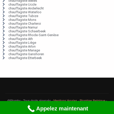
chauffagiste Ixelles
chauffagiste Uccle
chauffagiste Anderlecht
chauffagiste Waterloo
chauffagiste Tubize
chauffagiste Mons
chauffagiste Charleroi
chauffagiste Namur
chauffagiste Schaerbeek
chauffagiste Rhode-Saint-Genèse
chauffagiste Ath
chauffagiste Liège
chauffagiste Arlon
chauffagiste Manage
chauffagiste Ganshoren
chauffagiste Etterbeek
@Plomby - Tous droits réservés -
Mentions légales
-
Plombier Belgique
-
Débouchage Belgique
-
Détection fuite eau Belgique
Appelez maintenant