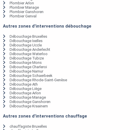
Plombier Arlon
Plombier Manage
Plombier Ganshoren
Plombier Genval
Autres zones d'interventions débouchage
Débouchage Bruxelles
Débouchage Ixelles
Débouchage Uccle
Débouchage Anderlecht
Débouchage Waterloo
Débouchage Tubize
Débouchage Mons
Débouchage Charleroi
Débouchage Namur
Débouchage Schaerbeek
Débouchage Rhode-Saint-Genèse
Débouchage Ath
Débouchage Liège
Débouchage Arlon
Débouchage Manage
Débouchage Ganshoren
Débouchage Kraainem
Autres zones d'interventions chauffage
chauffagiste Bruxelles