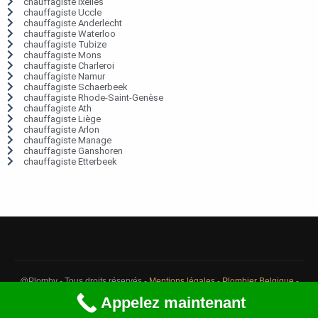
chauffagiste Ixelles
chauffagiste Uccle
chauffagiste Anderlecht
chauffagiste Waterloo
chauffagiste Tubize
chauffagiste Mons
chauffagiste Charleroi
chauffagiste Namur
chauffagiste Schaerbeek
chauffagiste Rhode-Saint-Genèse
chauffagiste Ath
chauffagiste Liège
chauffagiste Arlon
chauffagiste Manage
chauffagiste Ganshoren
chauffagiste Etterbeek
@Plomby - Tous droits réservés -
Mentions légales
-
Plombier Belgique
-
Débouchage Belgique
-
Détection fuite eau Belgique
Appelez maintenant